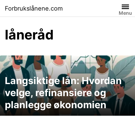
Skip
Forbrukslånene.com
to
Menu
content
låneråd
Langsiktige lån: Hvordan
velge, refinansiere og
planlegge økonomien