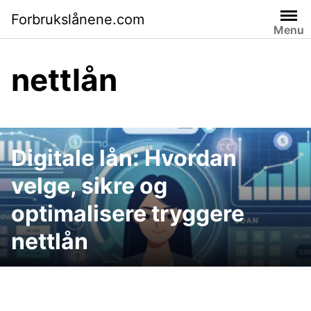
Skip
Forbrukslånene.com
to
Menu
content
nettlån
Digitale lån: Hvordan
velge, sikre og
optimalisere tryggere
nettlån