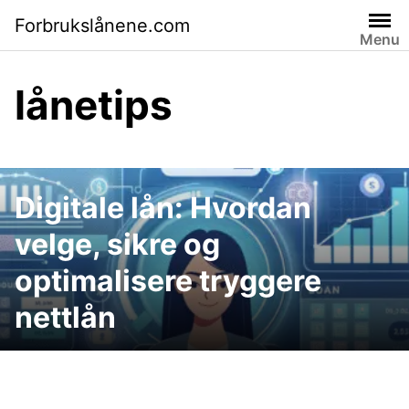
Skip
Forbrukslånene.com
to
Menu
content
lånetips
Digitale lån: Hvordan
velge, sikre og
optimalisere tryggere
nettlån