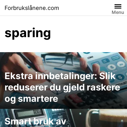
Skip
Forbrukslånene.com
to
Menu
content
sparing
Ekstra innbetalinger: Slik
reduserer du gjeld raskere
og smartere
Smart bruk av