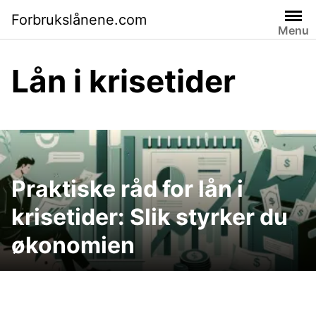
Skip
Forbrukslånene.com
to
Menu
content
Lån i krisetider
Praktiske råd for lån i
krisetider: Slik styrker du
økonomien