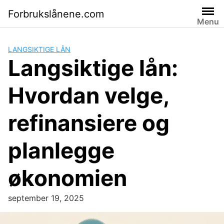
Skip
Forbrukslånene.com
to
Menu
content
LANGSIKTIGE LÅN
Langsiktige lån:
Hvordan velge,
refinansiere og
planlegge
økonomien
september 19, 2025